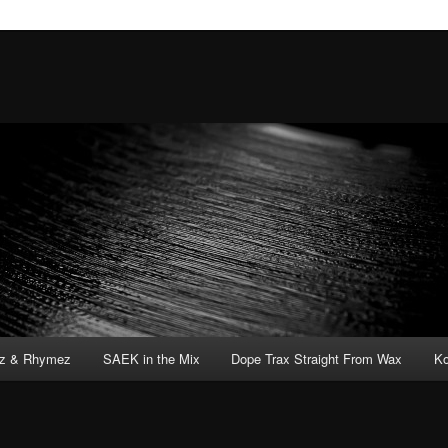
tz & Rhymez
SAEK in the Mix
Dope Trax Straight From Wax
Ko