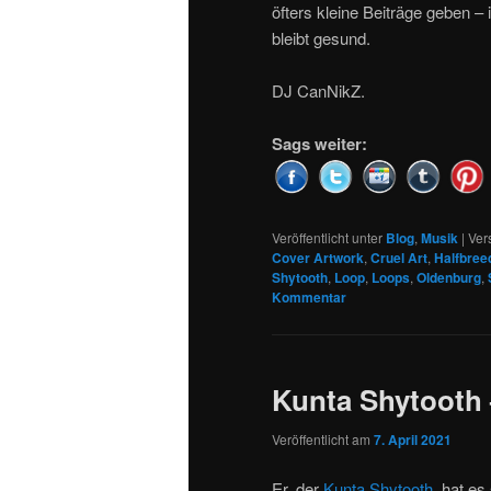
öfters kleine Beiträge geben – 
bleibt gesund.
DJ CanNikZ.
Sags weiter:
Veröffentlicht unter
Blog
,
Musik
|
Ver
Cover Artwork
,
Cruel Art
,
Halfbree
Shytooth
,
Loop
,
Loops
,
Oldenburg
,
Kommentar
Kunta Shytooth –
Veröffentlicht am
7. April 2021
Er, der
Kunta Shytooth
, hat es