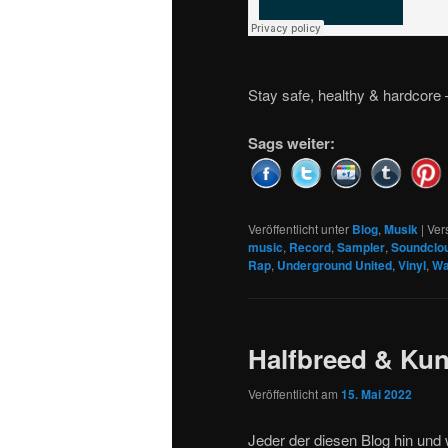
Stay safe, healthy & hardcore
Sags weiter:
Veröffentlicht unter
Blog
,
Musik
|
Ver
music
,
Record
,
Sampler
,
Soundclo
Rap
,
Underground United
,
Vinyl
,
W
Halfbreed & Kun
Veröffentlicht am
15. Mai 2022
Jeder der diesen Blog hin und 