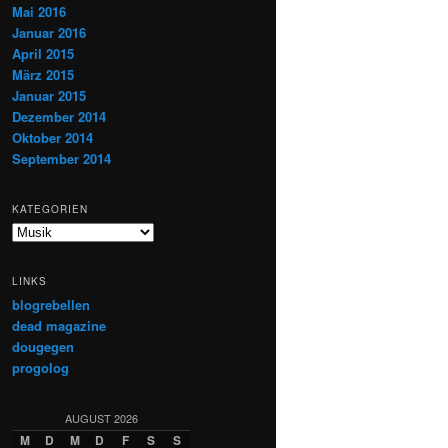
Mai 2016
Januar 2016
April 2015
März 2015
Januar 2015
Dezember 2014
Oktober 2014
September 2014
KATEGORIEN
Kategorien
LINKS
blogrebellen
dead magazine
dougegen
progolog
AUGUST 2026
M
D
M
D
F
S
S