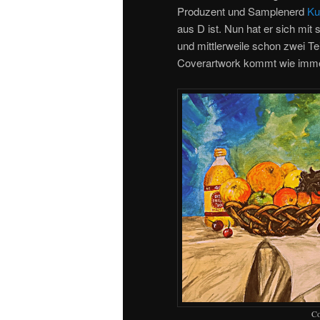
Produzent und Samplenerd
Ku
aus D ist. Nun hat er sich m
und mittlerweile schon zwei Te
Coverartwork kommt wie imm
Co