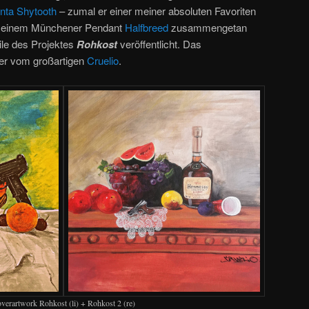
nta Shytooth
– zumal er einer meiner absoluten Favoriten
it seinem Münchener Pendant
Halfbreed
zusammengetan
ile des Projektes
Rohkost
veröffentlicht. Das
er vom großartigen
Cruelio
.
verartwork Rohkost (li) + Rohkost 2 (re)