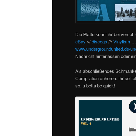
Die Platte könnt ihr bei versc
eBay
///
discogs
///
Vinylism
… 
www.undergroundunited.de/und
Nachricht hinterlassen oder ei
Als abschließendes Schmankerl
Compilation anhören. Ihr solltet
so, u betta be quick!