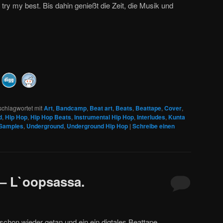
i try my best. Bis dahin genießt die Zeit, die Musik und
schlagwortet mit
Art
,
Bandcamp
,
Beat art
,
Beats
,
Beattape
,
Cover
,
d
,
Hip Hop
,
Hip Hop Beats
,
Instrumental Hip Hop
,
Interludes
,
Kunta
Samples
,
Underground
,
Underground Hip Hop
|
Schreibe einen
 L​`​oopsassa.
 schon wieder getan und ein ein digtales Beattape