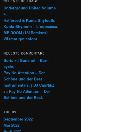
NEUESTE BEITRÄGE
Underground United Volume
4.
Halfbreed & Kunta Shytooth.
Kunta Shytooth – L​`​oopsassa.
MF DOOM (131Remixes).
Wismar got colors.
NEUESTE KOMMENTARE
Boris
zu
Gunshot – Burn
cycle.
Pay No Attention – Der
Schöne und der Beat
Instrumentals. | DJ CanNikZ
zu
Pay No Attention – Der
Schöne und der Beat.
ARCHIV
September 2022
Mai 2022
April 2021