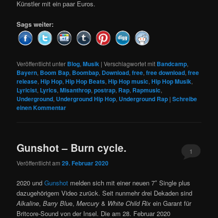
Künstler mit ein paar Euros.
Sags weiter:
Veröffentlicht unter
Blog
,
Musik
|
Verschlagwortet mit
Bandcamp
,
Bayern
,
Boom Bap
,
Boombap
,
Download
,
free
,
free download
,
free
release
,
Hip Hop
,
Hip Hop Beats
,
Hip Hop music
,
Hip Hop Musik
,
Lyricist
,
Lyrics
,
Misanthrop
,
postrap
,
Rap
,
Rapmusic
,
Underground
,
Underground Hip Hop
,
Underground Rap
|
Schreibe
einen Kommentar
Gunshot – Burn cycle.
1
Veröffentlicht am
29. Februar 2020
2020 und
Gunshot
melden sich mit einer neuen 7″ Single plus
dazugehörigem Video zurück. Seit nunmehr drei Dekaden sind
Alkaline
,
Barry Blu
e,
Mercury
&
White Child Rix
ein Garant für
Britcore-Sound von der Insel. Die am 28. Februar 2020