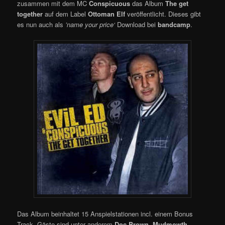
zusammen mit dem MC
Conspicuous
das Album
The get
together
auf dem Label
Ottoman Elf
veröffentlicht. Dieses gibt
es nun auch als
’name your price‘
Download bei
bandcamp
.
Das Album beinhaltet 15 Anspielstationen incl. einem Bonus
Track. Gäste sind unter anderem
Doc Brown
,
Mudmowth
,