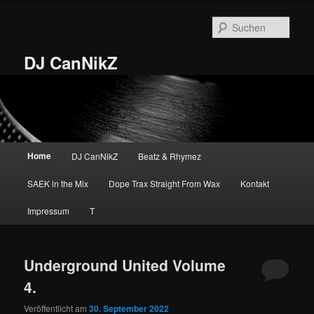
Zum
Zum
primären
sekundären
Such
Inhalt
Inhalt
springen
springen
DJ CanNikZ
Hauptmenü
Home
DJ CanNikZ
Beatz & Rhymez
SAEK in the Mix
Dope Trax Straight From Wax
Kontakt
Impressum
T
Underground United Volume
4.
Veröffentlicht am
30. September 2022