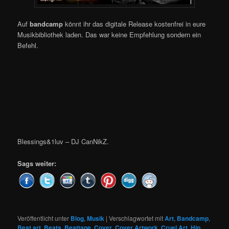
Auf
bandcamp
könnt ihr das digitale Release kostenfrei in eure
Musikbibliothek laden. Das war keine Empfehlung sondern ein
Befehl.
Blessings&1luv – DJ CanNikZ.
Sags weiter:
Veröffentlicht unter
Blog
,
Musik
|
Verschlagwortet mit
Art
,
Bandcamp
,
Beat art
,
Beats
,
Beattape
,
Cover
,
Cover Artwork
,
Cruel Art
,
Hip