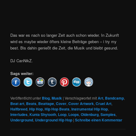
Das war es nach so langer Zeit auch schon wieder. In Zukunft
wird es maybe wieder öfters kleine Beiträge geben – i try my
best. Bis dahin genießt die Zeit, die Musik und bleibt gesund.
DJ CanNikZ.
Sags weiter:
Veröffentlicht unter
Blog
,
Musik
|
Verschlagwortet mit
Art
,
Bandcamp
,
Beat art
,
Beats
,
Beattape
,
Cover
,
Cover Artwork
,
Cruel Art
,
Halfbreed
,
Hip Hop
,
Hip Hop Beats
,
Instrumental Hip Hop
,
Interludes
,
Kunta Shytooth
,
Loop
,
Loops
,
Oldenburg
,
Samples
,
Underground
,
Underground Hip Hop
|
Schreibe einen Kommentar