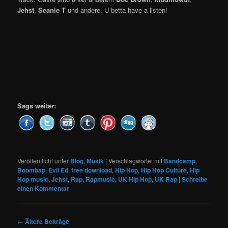
Jehst
,
Seanie T
und andere. U betta have a listen!
Sags weiter:
Veröffentlicht unter
Blog
,
Musik
|
Verschlagwortet mit
Bandcamp
,
Boombap
,
Evil Ed
,
free download
,
Hip Hop
,
Hip Hop Culture
,
Hip
Hop music
,
Jehst
,
Rap
,
Rapmusic
,
UK Hip Hop
,
UK Rap
|
Schreibe
einen Kommentar
Beitragsnavigation
←
Ältere Beiträge