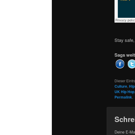
Stay safe
Sags weit
Dieser Eint
Culture
,
Hip
UK Hip Hop
Permalink
.
Schre
Deine E-Mai