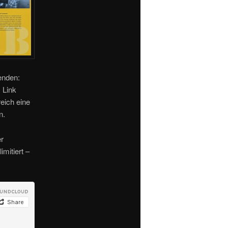
enden:
 Link
eich eine
n.
r
imitiert –