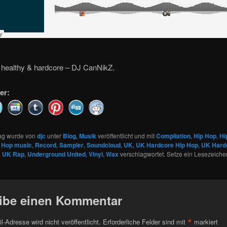
, healthy & hardcore – DJ CanNikZ.
er:
rag wurde von
djc
unter
Blog
,
Musik
veröffentlicht und mit
Compilation
,
Hip Hop
,
Hi
 Hop music
,
Record
,
Sampler
,
Soundcloud
,
UK
,
UK Hardcore Hip Hop
,
UK Hard
,
UK Rap
,
Underground United
,
Vinyl
,
Wax
verschlagwortet. Setze ein Lesezeiche
ibe einen Kommentar
*
l-Adresse wird nicht veröffentlicht.
Erforderliche Felder sind mit
markiert