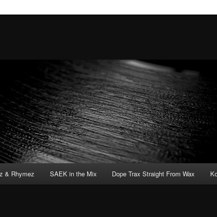
tz & Rhymez
SAEK in the Mix
Dope Trax Straight From Wax
Ko