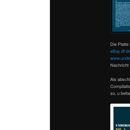
Die Platte
eBay
///
d
www.under
Nachricht 
Als absch
Compilation
so, u bett