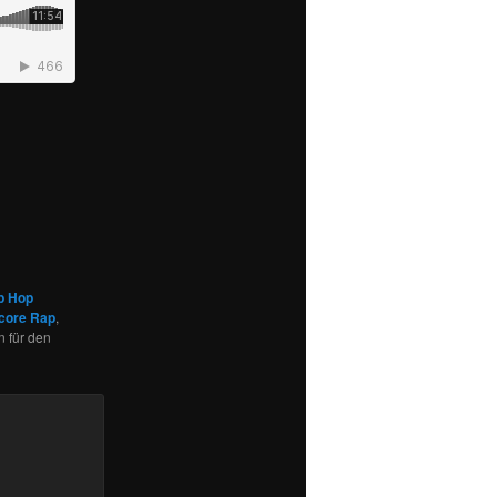
p Hop
core Rap
,
n für den