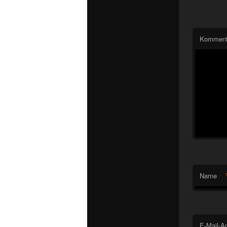
Komment
Name
E-Mail-A