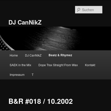
Zum
primären
Such
Inhalt
springen
DJ CanNikZ
Hauptmenü
Beatz & Rhymez
Home
DJ CanNikZ
SAEK in the Mix
Dope Trax Straight From Wax
Kontakt
Impressum
T
B&R #018 / 10.2002