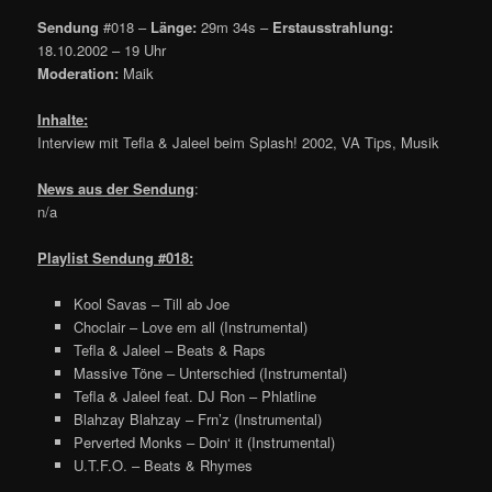
Sendung
#018 –
Länge:
29m 34s –
Erstausstrahlung:
18.10.2002 – 19 Uhr
Moderation:
Maik
Inhalte:
Interview mit Tefla & Jaleel beim Splash! 2002, VA Tips, Musik
News aus der Sendung
:
n/a
Playlist Sendung #018:
Kool Savas – Till ab Joe
Choclair – Love em all (Instrumental)
Tefla & Jaleel – Beats & Raps
Massive Töne – Unterschied (Instrumental)
Tefla & Jaleel feat. DJ Ron – Phlatline
Blahzay Blahzay – Frn’z (Instrumental)
Perverted Monks – Doin‘ it (Instrumental)
U.T.F.O. – Beats & Rhymes