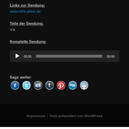
Links zur Sendung:
www.tefla-jaleel.de
Teile der Sendung:
n/a
Komplette Sendung:
Audio-
00:00
00:00
Player
Sags weiter:
Impressum
Stolz präsentiert von WordPress