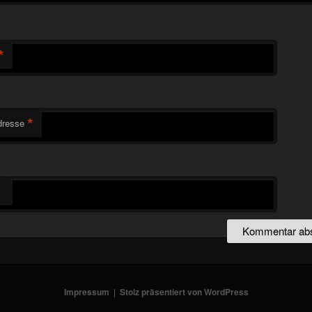
*
*
dresse
Impressum
Stolz präsentiert von WordPress