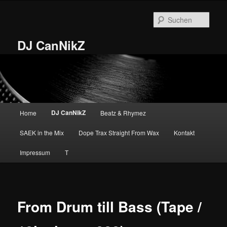
Zum
primären
Such
Inhalt
springen
DJ CanNikZ
Hauptmenü
DJ CanNikZ
Home
Beatz & Rhymez
SAEK in the Mix
Dope Trax Straight From Wax
Kontakt
Impressum
T
From Drum till Bass (Tape /