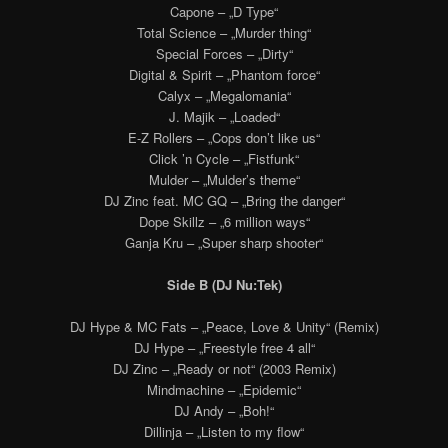
Capone – „D Type“
Total Science – „Murder thing“
Special Forces – „Dirty“
Digital & Spirit – „Phantom force“
Calyx – „Megalomania“
J. Majik – „Loaded“
E-Z Rollers – „Cops don’t like us“
Click ’n Cycle – „Fistfunk“
Mulder – „Mulder’s theme“
DJ Zinc feat. MC GQ – „Bring the danger“
Dope Skillz – „6 million ways“
Ganja Kru – „Super sharp shooter“
Side B (DJ Nu:Tek)
DJ Hype & MC Fats – „Peace, Love & Unity“ (Remix)
DJ Hype – „Freestyle free 4 all“
DJ Zinc – „Ready or not“ (2003 Remix)
Mindmachine – „Epidemic“
DJ Andy – „Boh!“
Dillinja – „Listen to my flow“