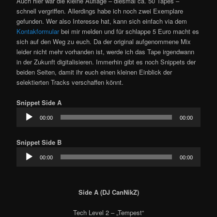
Auch hier war die kleine Auflage – diesmal ca. 50 Tapes –
schnell vergriffen. Allerdings habe ich noch zwei Exemplare
gefunden. Wer also Interesse hat, kann sich einfach via dem
Kontakformular
bei mir melden und für schlappe 5 Euro macht es
sich auf den Weg zu euch. Da der original aufgenommene Mix
leider nicht mehr vorhanden ist, werde ich das Tape irgendwann
in der Zukunft digitalisieren. Immerhin gibt es noch Snippets der
beiden Seiten, damit ihr euch einen kleinen Einblick der
selektierten Tracks verschaffen könnt.
Audio-
Snippet Side A
Player
00:00
00:00
Audio-
Snippet Side B
Player
00:00
00:00
Side A (DJ CanNikZ)
Tech Level 2 – „Tempest“