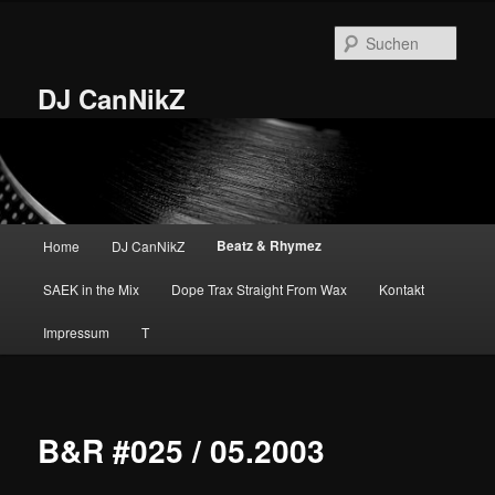
Zum
primären
Such
Inhalt
springen
DJ CanNikZ
Hauptmenü
Beatz & Rhymez
Home
DJ CanNikZ
SAEK in the Mix
Dope Trax Straight From Wax
Kontakt
Impressum
T
B&R #025 / 05.2003