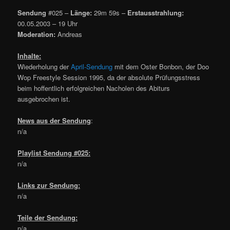
Sendung
#025 –
Länge:
29m 59s –
Erstausstrahlung:
00.05.2003 – 19 Uhr
Moderation:
Andreas
Inhalte:
Wiederholung der
April-Sendung
mit dem Oster Bonbon, der Doo
Wop Freestyle Session 1995, da der absolute Prüfungsstress
beim hoffentlich erfolgreichen Nacholen des Abiturs
ausgebrochen ist.
News aus der Sendung
:
n/a
Playlist Sendung #025:
n/a
Links zur Sendung:
n/a
Teile der Sendung:
n/a