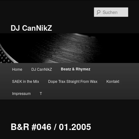
Zum
primären
Such
Inhalt
springen
DJ CanNikZ
Hauptmenü
Beatz & Rhymez
Home
DJ CanNikZ
SAEK in the Mix
Dope Trax Straight From Wax
Kontakt
Impressum
T
B&R #046 / 01.2005