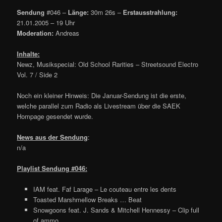
Sendung
#046 –
Länge:
30m 26s –
Erstausstrahlung:
21.01.2005 – 19 Uhr
Moderation:
Andreas
Inhalte:
Newz, Musikspecial: Old School Rarities – Streetsound Electro
Vol. 7 / Side 2
Noch ein kleiner Hinweis: Die Januar-Sendung ist die erste,
welche parallel zum Radio als Livestream über die SAEK
Hompage gesendet wurde.
News aus der Sendung
:
n/a
Playlist Sendung #046:
IAM feat. Faf Larage – Le couteau entre les dents
Toasted Marshmellow Breaks … Beat
Snowgoons feat. J. Sands & Mitchell Hennessy – Clip full
of ammo