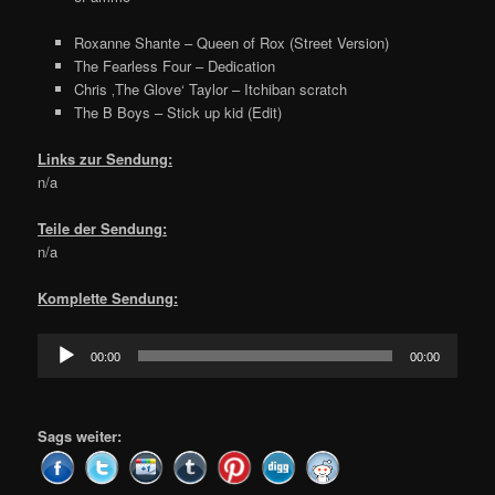
Roxanne Shante – Queen of Rox (Street Version)
The Fearless Four – Dedication
Chris ‚The Glove‘ Taylor – Itchiban scratch
The B Boys – Stick up kid (Edit)
Links zur Sendung:
n/a
Teile der Sendung:
n/a
Komplette Sendung:
Audio-
00:00
00:00
Player
Sags weiter: