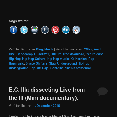
Sags weiter:
Veröffentlicht unter
Blog
,
Musik
|
Verschlagwortet mit
2Mex
,
Awol
One
,
Bandcamp
,
Busdriver
,
Culture
,
free download
,
free release
,
Hip Hop
,
Hip Hop Culture
,
Hip Hop music
,
Kalifornien
,
Rap
,
Rapmusic
,
Shape Shifters
,
Slug
,
Underground Hip Hop
,
Underground Rap
,
US Rap
|
Schreibe einen Kommentar
E.C. Illa dissecting Live from
the Ill (Mini documentary).
Veröffentlicht am
1. Dezember 2019
Heute möchte ich euch eine kleine Mini-Doku ans Herz legen.