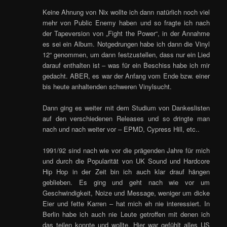
Keine Ahnung von Nix wollte ich dann natürlich noch viel
mehr von Public Enemy haben und so fragte ich nach
der Tapeversion von „Fight the Power“, in der Annahme
es sei ein Album. Notgedrungen habe ich dann die Vinyl
12“ genommen, um dann festzustellen, dass nur ein Lied
darauf enthalten ist – was für ein Beschiss habe ich mir
gedacht. ABER, es war der Anfang vom Ende bzw. einer
bis heute anhaltenden schweren Vinylsucht.
Dann ging es weiter mit dem Studium von Dankeslisten
auf den verschiedenen Releases und so dringte man
nach und nach weiter vor – EPMD, Cypress Hill, etc..
1991/92 sind nach wie vor die prägenden Jahre für mich
und durch die Popularität von UK Sound und Hardcore
Hip Hop in der Zeit bin ich auch klar drauf hängen
geblieben. Es ging und geht nach wie vor um
Geschwindigkeit, Noize und Message, weniger um dicke
Eier und fette Karren – hat mich eh nie interessiert. In
Berlin habe ich auch nie Leute getroffen mit denen ich
das teilen konnte und wollte. Hier war gefühlt alles US