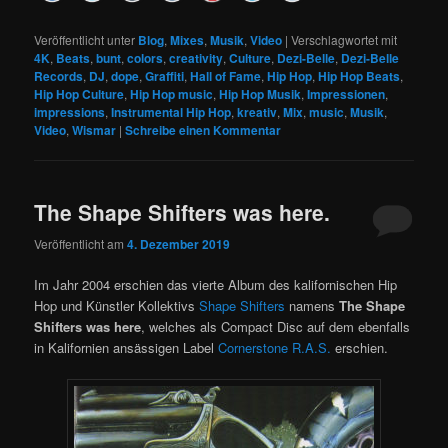
Veröffentlicht unter
Blog
,
Mixes
,
Musik
,
Video
|
Verschlagwortet mit
4K
,
Beats
,
bunt
,
colors
,
creativity
,
Culture
,
Dezi-Belle
,
Dezi-Belle
Records
,
DJ
,
dope
,
Graffiti
,
Hall of Fame
,
Hip Hop
,
Hip Hop Beats
,
Hip Hop Culture
,
Hip Hop music
,
Hip Hop Musik
,
Impressionen
,
impressions
,
Instrumental Hip Hop
,
kreativ
,
Mix
,
music
,
Musik
,
Video
,
Wismar
|
Schreibe einen Kommentar
The Shape Shifters was here.
Veröffentlicht am
4. Dezember 2019
Im Jahr 2004 erschien das vierte Album des kalifornischen Hip
Hop und Künstler Kollektivs
Shape Shifters
namens
The Shape
Shifters was here
, welches als Compact Disc auf dem ebenfalls
in Kalifornien ansässigen Label
Cornerstone R.A.S.
erschien.