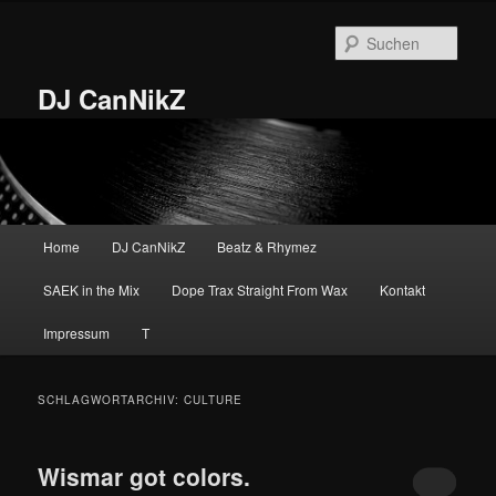
Zum
Zum
primären
sekundären
Such
Inhalt
Inhalt
springen
springen
DJ CanNikZ
Hauptmenü
Home
DJ CanNikZ
Beatz & Rhymez
SAEK in the Mix
Dope Trax Straight From Wax
Kontakt
Impressum
T
SCHLAGWORTARCHIV:
CULTURE
Wismar got colors.