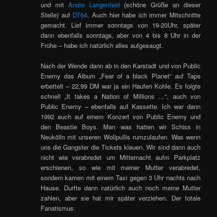
und mit
Andre Langenfeld
(schöne Grüße an dieser
Stelle) auf
DT64
. Auch hier habe ich immer Mitschnitte
gemacht. Lief immer sonntags von 19-20Uhr, später
dann ebenfalls sonntags, aber von 4 bis 8 Uhr in der
Frühe – habe ich natürlich alles aufgesaugt.
Nach der Wende dann ab in den Karstadt und von Public
Enemy das Album „Fear of a black Planet“ auf Tape
erbettelt – 22,99 DM war ja ein Haufen Kohle. Es folgte
schnell „It takes a Nation of Millions …“, auch von
Public Enemy – ebenfalls auf Kassette. Ich war dann
1992 auch auf einem Konzert von Public Enemy und
den Beastie Boys. Man was hatten wir Schiss in
Neukölln mit unseren Wollpullis rumzulaufen. Was wenn
uns die Gangster die Tickets klauen. Wir sind dann auch
nicht wie verabredet um Mitternacht aufm Parkplatz
erschienen, so wie mit meiner Mutter verabredet,
sondern kamen mit einem Taxi gegen 3 Uhr nachts nach
Hause. Durfte dann natürlich auch noch meine Mutter
zahlen, aber sie hat mir später verziehen. Der totale
Fanatismus.