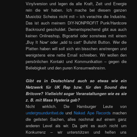
Vinylversion und legen da alle Kraft, Zeit und Energie
rein die wir haben. Ich mache bei diesem ganzen
Musicbiz Scheiss nicht mit – ich verachte die Industrie.
Das ist auch meinem DIY-NONPROFIT Punk/Hardcore
Backround geschuldet. Dementsprechend gibt aus auch
keinen Onlineshop, Bigcartel oder sonstwas mit einem
„Buy It Now“ oder „add to cart“ Bullshit Button. Wer die
Platten haben will soll sich ein bisschen anstrengen und
wenigstens eine nette Email schreiben. Wir wollen den
persönlichen Kontakt und Kommunikation – gegen die
Beliebigkeit und den puren Konsumwahnsinn.
Gibt es in Deutschland auch so etwas wie ein
Netzwerk für UK Rap bzw. für den Sound des
Britcore? Vielleicht sogar Veranstaltungen wie es sie
z. B. mit Mass Hysteria gab?
Nicht wirklich. Die Hamburger Leute von
undergroundunited.de
und
Naked Ape Records
machen
die geilsten Sachen, alles nochmal auf einem ganz
anderen Level als wir. Da geht es auch nicht um
Konkurrenz – wir unterstützen und helfen uns