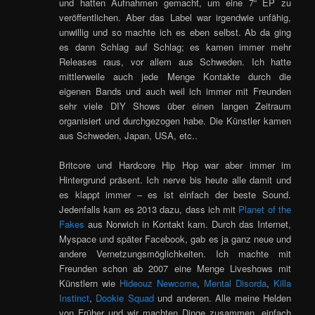
und hatten Aufnahmen gemacht, um eine 7“ EP zu
veröffentlichen. Aber das Label war irgendwie unfähig,
unwillig und so machte ich es eben selbst. Ab da ging
es dann Schlag auf Schlag; es kamen immer mehr
Releases raus, vor allem aus Schweden. Ich hatte
mittlerweile auch jede Menge Kontakte durch die
eigenen Bands und auch weil ich immer mit Freunden
sehr viele DIY Shows über einen langen Zeitraum
organisiert und durchgezogen habe. Die Künstler kamen
aus Schweden, Japan, USA, etc..
Britcore und Hardcore Hip Hop war aber immer im
Hintergrund präsent. Ich nerve bis heute alle damit und
es klappt immer – es ist einfach der beste Sound.
Jedenfalls kam es 2013 dazu, dass ich mit
Planet of the
Fakes
aus Norwich in Kontakt kam. Durch das Internet,
Myspace und später Facebook, gab es ja ganz neue und
andere Vernetzungsmöglichkeiten. Ich machte mit
Freunden schon ab 2007 eine Menge Liveshows mit
Künstlern wie
Hideouz Newcome
,
Mental Disorda
,
Killa
Instinct
,
Dookie Squad
und anderen. Alle meine Helden
von Früher und wir machten Dinge zusammen, einfach