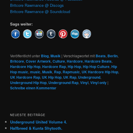
Britcore Rawmance @ Discogs
Britcore Rawmance @ Soundcloud
Sags weiter:
Veröffentlicht unter
Blog
,
Musik
|
Verschlagwortet mit
Beats
,
Berlin
,
Britcore
,
Cover Artwork
,
Culture
,
Hardcore
,
Hardcore Beats
,
Hardcore Hip Hop
,
Hardcore Rap
,
Hip Hop
,
Hip Hop Culture
,
Hip
Hop music
,
music
,
Musik
,
Rap
,
Rapmusic
,
UK Hardcore Hip Hop
,
UK Hardcore Rap
,
UK Hip Hop
,
UK Rap
,
Underground
,
Underground Hip Hop
,
Underground Rap
,
Vinyl
,
Vinyl only
|
Schreibe einen Kommentar
NEUESTE BEITRÄGE
Underground United Volume 4.
Halfbreed & Kunta Shytooth.