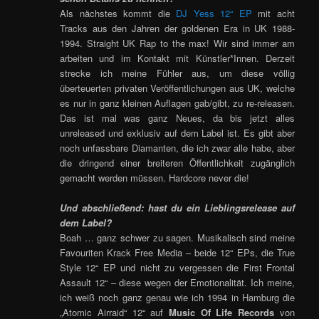
Als nächstes kommt die
DJ Yess 12“ EP
mit acht
Tracks aus den Jahren der goldenen Era in UK 1988-
1994. Straight UK Rap to the max! Wir sind immer am
arbeiten und im Kontakt mit Künstler*Innen. Derzeit
strecke ich meine Fühler aus, um diese völlig
überteuerten privaten Veröffentlichungen aus UK, welche
es nur in ganz kleinen Auflagen gab/gibt, zu re-releasen.
Das ist mal was ganz Neues, da bis jetzt alles
unreleased und exklusiv auf dem Label ist. Es gibt aber
noch unfassbare Diamanten, die ich zwar alle habe, aber
die dringend einer breiteren Öffentlichkeit zugänglich
gemacht werden müssen. Hardcore never die!
Und abschließend: hast du ein Lieblingsrelease auf
dem Label?
Boah … ganz schwer zu sagen. Musikalisch sind meine
Favouriten Krack Free Media – beide 12“ EPs, die True
Style 12“ EP und nicht zu vergessen die First Frontal
Assault 12“ – diese wegen der Emotionalität. Ich meine,
ich weiß noch ganz genau wie ich 1994 in Hamburg die
„Atomic Airraid“ 12“ auf
Music Of Life Records
von