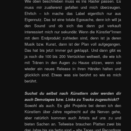
Wie oben beschrieben muss es ins Raster passen. Es
muss mir zuallererst gefallen und mich überzeugen.
Ehrlich – ich mache das Label eigentlich nur aus
Eigennutz. Das ist eine totale Egosache, denn ich will ja
den Sound und ob sich das dann gut verkauft
interessiert mich nur sekundär. Wenn die Künstler*Innen
mit dem Endprodukt zufrieden sind, denn ist ja deren
Musik bzw. Kunst, dann ist der Plan voll aufgegangen.
Das hat bis jetzt immer gut geklappt. Und dann gibt es
ja noch die 100 bis 200 Verrückten weltweit, die wie ich
mit Tränen in den Augen zu Hause sitzen, wenn sie
wieder ein neues Release in ihren Händen halten und
glücklich sind. Etwas was sie berührt so wie es mich
berührt.
Suchst du selbst nach Künstlern oder werden dir
auch Demotapes bzw. Links zu Tracks zugeschickt?
Sowohl als auch. Es gibt Projekte bei denen ich den
Künstlern über Jahre regelrecht auf die Nerven gehe,
aber natürlich kommen auch Artists auf uns zu und
bieten Sachen an. Teilweise brauchen Platten zwei bis
drei Jahre bis sie fertig sind – alte Tapes und Recordings