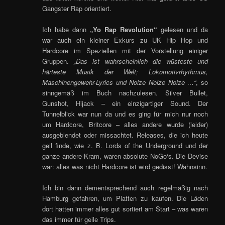
Gangster Rap orientiert.
Ich habe dann
„Yo Rap Revolution“
gelesen und da
war auch ein kleiner Exkurs zu UK Hip Hop und
Hardcore im Speziellen mit der Vorstellung einiger
Gruppen.
„Das ist wahrscheinlich die wüsteste und
härteste Musik der Welt; Lokomotivrhythmus,
Maschinengewehr-Lyrics und Noize Noize Noize …“
, so
sinngemäß im Buch nachzulesen. Silver Bullet,
Gunshot, Hijack – ein einzigartiger Sound. Der
Tunnelblick war nun da und es ging für mich nur noch
um Hardcore, Britcore – alles andere wurde (leider)
ausgeblendet oder missachtet. Releases, die ich heute
geil finde, wie z. B. Lords of the Underground und der
ganze andere Kram, waren absolute NoGo‘s. Die Devise
war: alles was nicht Hardcore ist wird gedisst! Wahnsinn.
Ich bin dann dementsprechend auch regelmäßig nach
Hamburg gefahren, um Platten zu kaufen. Die Läden
dort hatten immer alles gut sortiert am Start – was waren
das immer für geile Trips.