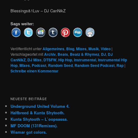
Blessings&1Luv – DJ CanNikZ
Sags weiter:
Veröffentlicht unter
Allgemeines
,
Blog
,
Mixes
,
Musik
,
Video
|
Verschlagwortet mit
Archiv
,
Beats
,
Beatz & Rhymez
,
DJ
,
DJ
CanNikZ
,
DJ Mixe
,
DTSFW
,
Hip Hop
,
Instrumental
,
Instrumental Hip
Hop
,
Mixes
,
Podcast
,
Random Seed
,
Random Seed Podcast
,
Rap
|
Schreibe einen Kommentar
NEUESTE BEITRÄGE
Underground United Volume 4.
Halfbreed & Kunta Shytooth.
Kunta Shytooth – L​`​oopsassa.
MF DOOM (131Remixes).
Wismar got colors.