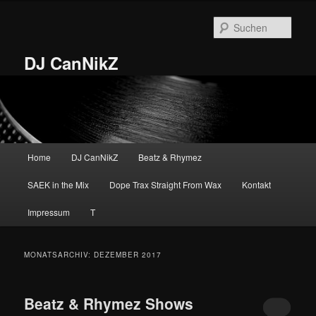
Zum
Zum
primären
sekundären
Such
Inhalt
Inhalt
springen
springen
DJ CanNikZ
Hauptmenü
Home
DJ CanNikZ
Beatz & Rhymez
SAEK in the Mix
Dope Trax Straight From Wax
Kontakt
Impressum
T
MONATSARCHIV:
DEZEMBER 2017
Beatz & Rhymez Shows