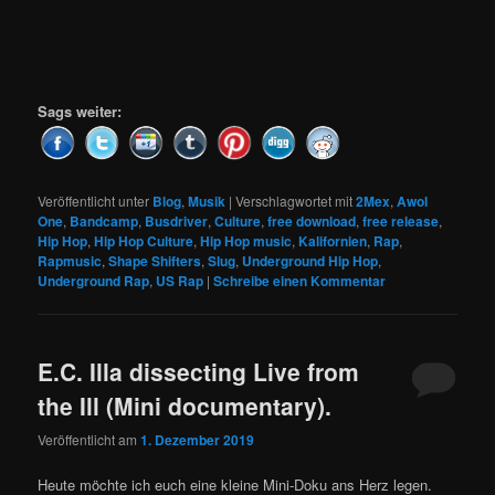
Sags weiter:
Veröffentlicht unter
Blog
,
Musik
|
Verschlagwortet mit
2Mex
,
Awol
One
,
Bandcamp
,
Busdriver
,
Culture
,
free download
,
free release
,
Hip Hop
,
Hip Hop Culture
,
Hip Hop music
,
Kalifornien
,
Rap
,
Rapmusic
,
Shape Shifters
,
Slug
,
Underground Hip Hop
,
Underground Rap
,
US Rap
|
Schreibe einen Kommentar
E.C. Illa dissecting Live from
the Ill (Mini documentary).
Veröffentlicht am
1. Dezember 2019
Heute möchte ich euch eine kleine Mini-Doku ans Herz legen.