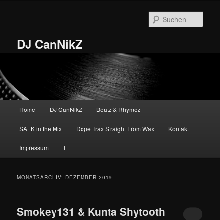
Zum
Zum
primären
sekundären
Such
Inhalt
Inhalt
springen
springen
DJ CanNikZ
Hauptmenü
Home
DJ CanNikZ
Beatz & Rhymez
SAEK in the Mix
Dope Trax Straight From Wax
Kontakt
Impressum
T
MONATSARCHIV:
DEZEMBER 2019
Smokey131 & Kunta Shytooth