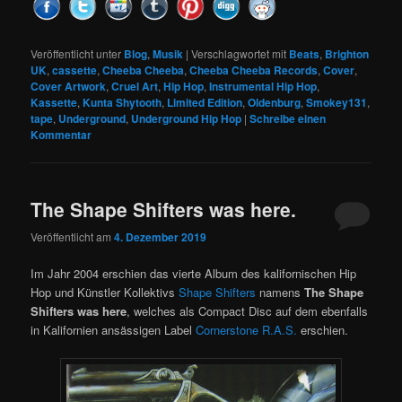
Veröffentlicht unter
Blog
,
Musik
|
Verschlagwortet mit
Beats
,
Brighton
UK
,
cassette
,
Cheeba Cheeba
,
Cheeba Cheeba Records
,
Cover
,
Cover Artwork
,
Cruel Art
,
Hip Hop
,
Instrumental Hip Hop
,
Kassette
,
Kunta Shytooth
,
Limited Edition
,
Oldenburg
,
Smokey131
,
tape
,
Underground
,
Underground Hip Hop
|
Schreibe einen
Kommentar
The Shape Shifters was here.
Veröffentlicht am
4. Dezember 2019
Im Jahr 2004 erschien das vierte Album des kalifornischen Hip
Hop und Künstler Kollektivs
Shape Shifters
namens
The Shape
Shifters was here
, welches als Compact Disc auf dem ebenfalls
in Kalifornien ansässigen Label
Cornerstone R.A.S.
erschien.