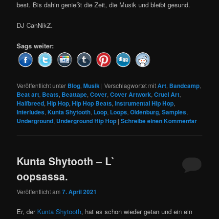
best. Bis dahin genießt die Zeit, die Musik und bleibt gesund.
DJ CanNikZ.
Sags weiter:
Veröffentlicht unter
Blog
,
Musik
|
Verschlagwortet mit
Art
,
Bandcamp
,
Beat art
,
Beats
,
Beattape
,
Cover
,
Cover Artwork
,
Cruel Art
,
Halfbreed
,
Hip Hop
,
Hip Hop Beats
,
Instrumental Hip Hop
,
Interludes
,
Kunta Shytooth
,
Loop
,
Loops
,
Oldenburg
,
Samples
,
Underground
,
Underground Hip Hop
|
Schreibe einen Kommentar
Kunta Shytooth – L​`​
oopsassa.
Veröffentlicht am
7. April 2021
Er, der
Kunta Shytooth
, hat es schon wieder getan und ein ein