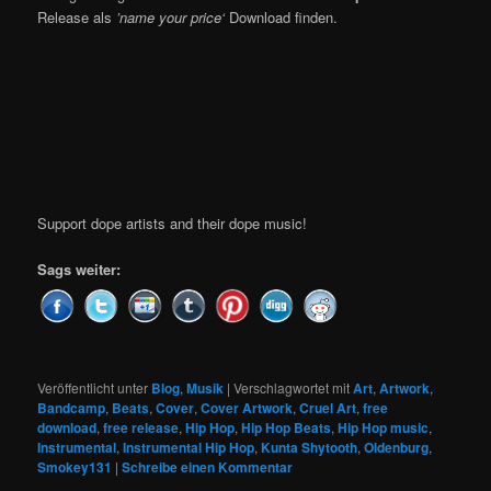
Release als
’name your price‘
Download finden.
Support dope artists and their dope music!
Sags weiter:
Veröffentlicht unter
Blog
,
Musik
|
Verschlagwortet mit
Art
,
Artwork
,
Bandcamp
,
Beats
,
Cover
,
Cover Artwork
,
Cruel Art
,
free
download
,
free release
,
Hip Hop
,
Hip Hop Beats
,
Hip Hop music
,
Instrumental
,
Instrumental Hip Hop
,
Kunta Shytooth
,
Oldenburg
,
Smokey131
|
Schreibe einen Kommentar