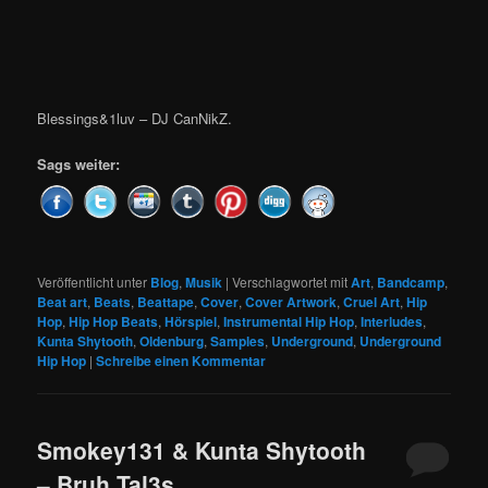
Blessings&1luv – DJ CanNikZ.
Sags weiter:
Veröffentlicht unter
Blog
,
Musik
|
Verschlagwortet mit
Art
,
Bandcamp
,
Beat art
,
Beats
,
Beattape
,
Cover
,
Cover Artwork
,
Cruel Art
,
Hip
Hop
,
Hip Hop Beats
,
Hörspiel
,
Instrumental Hip Hop
,
Interludes
,
Kunta Shytooth
,
Oldenburg
,
Samples
,
Underground
,
Underground
Hip Hop
|
Schreibe einen Kommentar
Smokey131 & Kunta Shytooth
– Bruh Tal3s.