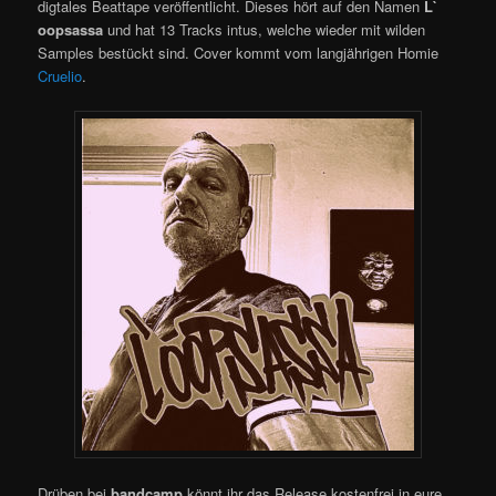
digtales Beattape veröffentlicht. Dieses hört auf den Namen
L​`​
oopsassa
und hat 13 Tracks intus, welche wieder mit wilden
Samples bestückt sind. Cover kommt vom langjährigen Homie
Cruelio
.
Drüben bei
bandcamp
könnt ihr das Release kostenfrei in eure