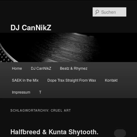
Zum
Zum
primären
sekundären
Such
Inhalt
Inhalt
springen
springen
DJ CanNikZ
Hauptmenü
Home
DJ CanNikZ
Beatz & Rhymez
SAEK in the Mix
Dope Trax Straight From Wax
Kontakt
Impressum
T
SCHLAGWORTARCHIV:
CRUEL ART
Halfbreed & Kunta Shytooth.