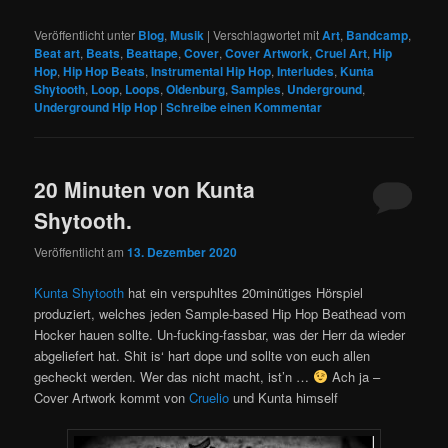
Veröffentlicht unter
Blog
,
Musik
|
Verschlagwortet mit
Art
,
Bandcamp
,
Beat art
,
Beats
,
Beattape
,
Cover
,
Cover Artwork
,
Cruel Art
,
Hip
Hop
,
Hip Hop Beats
,
Instrumental Hip Hop
,
Interludes
,
Kunta
Shytooth
,
Loop
,
Loops
,
Oldenburg
,
Samples
,
Underground
,
Underground Hip Hop
|
Schreibe einen Kommentar
20 Minuten von Kunta
Shytooth.
Veröffentlicht am
13. Dezember 2020
Kunta Shytooth
hat ein verspuhltes 20minütiges Hörspiel
produziert, welches jeden Sample-based Hip Hop Beathead vom
Hocker hauen sollte. Un-fucking-fassbar, was der Herr da wieder
abgeliefert hat. Shit is‘ hart dope und sollte von euch allen
gecheckt werden. Wer das nicht macht, ist’n …
Ach ja –
Cover Artwork kommt von
Cruelio
und Kunta himself