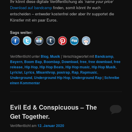
Ihr könnt diese digitale Veröffentlichung als
’name your price‘
Download auf bandcamp
finden, somit könnt ihr euch
entscheiden – entweder kostenfrei oder aber ihr supportet die
Künstler mit ein paar Euros.
Sags weiter:
Veröffentlicht unter
Blog
,
Musik
|
Verschlagwortet mit
Bandcamp
,
Bayern
,
Boom Bap
,
Boombap
,
Download
,
free
,
free download
,
free
release
,
Hip Hop
,
Hip Hop Beats
,
Hip Hop music
,
Hip Hop Musik
,
Lyricist
,
Lyrics
,
Misanthrop
,
postrap
,
Rap
,
Rapmusic
,
Underground
,
Underground Hip Hop
,
Underground Rap
|
Schreibe
einen Kommentar
Evil Ed & Conspicuous – The
Get Together.
Veröffentlicht am
12. Januar 2020