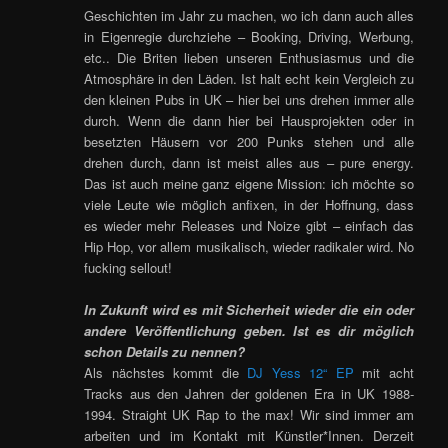
Geschichten im Jahr zu machen, wo ich dann auch alles
in Eigenregie durchziehe – Booking, Driving, Werbung,
etc.. Die Briten lieben unseren Enthusiasmus und die
Atmosphäre in den Läden. Ist halt echt kein Vergleich zu
den kleinen Pubs in UK – hier bei uns drehen immer alle
durch. Wenn die dann hier bei Hausprojekten oder in
besetzten Häusern vor 200 Punks stehen und alle
drehen durch, dann ist meist alles aus – pure energy.
Das ist auch meine ganz eigene Mission: ich möchte so
viele Leute wie möglich anfixen, in der Hoffnung, dass
es wieder mehr Releases und Noize gibt – einfach das
Hip Hop, vor allem musikalisch, wieder radikaler wird. No
fucking sellout!
In Zukunft wird es mit Sicherheit wieder die ein oder
andere Veröffentlichung geben. Ist es dir möglich
schon Details zu nennen?
Als nächstes kommt die
DJ Yess 12“ EP
mit acht
Tracks aus den Jahren der goldenen Era in UK 1988-
1994. Straight UK Rap to the max! Wir sind immer am
arbeiten und im Kontakt mit Künstler*Innen. Derzeit