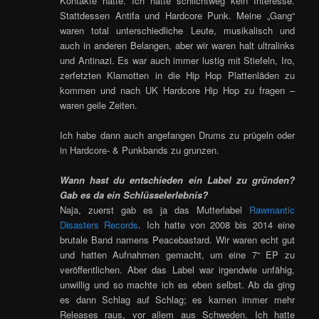
Kontakte hatte. Ich hatte schlichtweg kein Interesse.
Stattdessen Antifa und Hardcore Punk. Meine „Gang“
waren total unterschiedliche Leute, musikalisch und
auch in anderen Belangen, aber wir waren halt ultralinks
und Antinazi. Es war auch immer lustig mit Stiefeln, Iro,
zerfetzten Klamotten in die Hip Hop Plattenläden zu
kommen und nach UK Hardcore Hip Hop zu fragen –
waren geile Zeiten.
Ich habe dann auch angefangen Drums zu prügeln oder
in Hardcore- & Punkbands zu grunzen.
Wann hast du entschieden ein Label zu gründen?
Gab es da ein Schlüsselerlebnis?
Naja, zuerst gab es ja das Mutterlabel
Rawmantic
Disasters Records
. Ich hatte von 2008 bis 2014 eine
brutale Band namens Peacebastard. Wir waren echt gut
und hatten Aufnahmen gemacht, um eine 7“ EP zu
veröffentlichen. Aber das Label war irgendwie unfähig,
unwillig und so machte ich es eben selbst. Ab da ging
es dann Schlag auf Schlag; es kamen immer mehr
Releases raus, vor allem aus Schweden. Ich hatte