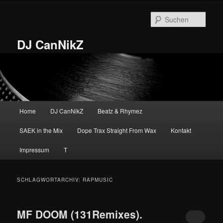
Zum
Zum
primären
sekundären
Such
Inhalt
Inhalt
springen
springen
DJ CanNikZ
Hauptmenü
Home
DJ CanNikZ
Beatz & Rhymez
SAEK in the Mix
Dope Trax Straight From Wax
Kontakt
Impressum
T
SCHLAGWORTARCHIV:
RAPMUSIC
MF DOOM (131Remixes).