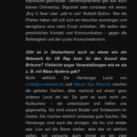
Backround geschuldet. Dementsprechend gibt aus auch
keinen Onlineshop, Bigcartel oder sonstwas mit einem
„Buy It Now“ oder „add to cart“ Bullshit Button. Wer die
Platten haben will soll sich ein bisschen anstrengen und
wenigstens eine nette Email schreiben. Wir wollen den
persönlichen Kontakt und Kommunikation – gegen die
Beliebigkeit und den puren Konsumwahnsinn.
Gibt es in Deutschland auch so etwas wie ein
Netzwerk für UK Rap bzw. für den Sound des
Britcore? Vielleicht sogar Veranstaltungen wie es sie
z. B. mit Mass Hysteria gab?
Nicht wirklich. Die Hamburger Leute von
undergroundunited.de
und
Naked Ape Records
machen
die geilsten Sachen, alles nochmal auf einem ganz
anderen Level als wir. Da geht es auch nicht um
Konkurrenz – wir unterstützen und helfen uns
gegenseitig. Sie sind unsere Brüder und Schwestern im
Geiste. Die machen wirklich unfassbar gute Sachen. Die
Hamburger sind auch die einzigen, die hin und wieder
was Live auf die Beine stellen, aber das ist wirklich
selten. Ich versuche auch immer so ein zwei