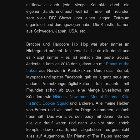
mittlerweile auch jede Menge Kontakte durch die
eigenen Bands und auch weil ich immer mit Freunden
sehr viele DIY Shows über einen langen Zeitraum
organisiert und durchgezogen habe. Die Künstler kamen
aus Schweden, Japan, USA, etc..
Britcore und Hardcore Hip Hop war aber immer im
Hintergrund präsent. Ich nerve bis heute alle damit und
es klappt immer – es ist einfach der beste Sound.
Jedenfalls kam es 2013 dazu, dass ich mit
Planet of the
Fakes
aus Norwich in Kontakt kam. Durch das Internet,
Myspace und später Facebook, gab es ja ganz neue und
andere Vernetzungsmöglichkeiten. Ich machte mit
Freunden schon ab 2007 eine Menge Liveshows mit
Künstlern wie
Hideouz Newcome
,
Mental Disorda
,
Killa
Instinct
,
Dookie Squad
und anderen. Alle meine Helden
von Früher und wir machten Dinge zusammen, einfach
traumhaft. Das war alles sehr easy mit denen, da die
alle gut drauf waren und nach wie vor sind, sprich
komplett down to earth, nicht abgehoben – es geschieht
alles auf Augenhöhe. Mit Planet of The Fakes machten