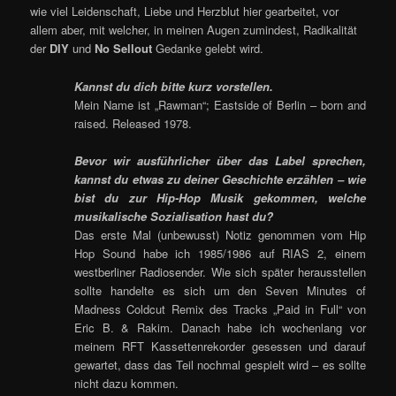
wie viel Leidenschaft, Liebe und Herzblut hier gearbeitet, vor
allem aber, mit welcher, in meinen Augen zumindest, Radikalität
der
DIY
und
No Sellout
Gedanke gelebt wird.
Kannst du dich bitte kurz vorstellen.
Mein Name ist „Rawman“; Eastside of Berlin – born and
raised. Released 1978.
Bevor wir ausführlicher über das Label sprechen,
kannst du etwas zu deiner Geschichte erzählen – wie
bist du zur Hip-Hop Musik gekommen, welche
musikalische Sozialisation hast du?
Das erste Mal (unbewusst) Notiz genommen vom Hip
Hop Sound habe ich 1985/1986 auf RIAS 2, einem
westberliner Radiosender. Wie sich später herausstellen
sollte handelte es sich um den Seven Minutes of
Madness Coldcut Remix des Tracks „Paid in Full“ von
Eric B. & Rakim. Danach habe ich wochenlang vor
meinem RFT Kassettenrekorder gesessen und darauf
gewartet, dass das Teil nochmal gespielt wird – es sollte
nicht dazu kommen.