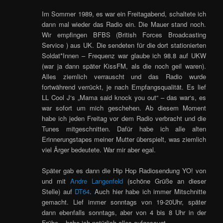
Im Sommer 1989, es war ein Freitagabend, schaltete ich
dann mal wieder das Radio ein. Die Mauer stand noch.
Wir empfingen BFBS (British Forces Broadcasting
Service ) aus UK. Die sendeten für die dort stationierten
Soldat*Innen – Frequenz war glaube ich 98.8 auf UKW
(war ja dann später KissFM, als die noch geil waren).
Alles ziemlich verrauscht und das Radio wurde
fortwährend verrückt, je nach Empfangsqualität. Es lief
LL Cool J‘s „Mama said knock you out“ – das war‘s, es
war sofort um mich geschehen. Ab diesem Moment
habe ich jeden Freitag vor dem Radio verbracht und die
Tunes mitgeschnitten. Dafür habe ich alle alten
Erinnerungstapes meiner Mutter überspielt, was ziemlich
viel Ärger bedeutete. War mir aber egal.
Später gab es dann die Hip Hop Radiosendung YO! von
und mit
Andre Langenfeld
(schöne Grüße an dieser
Stelle) auf
DT64
. Auch hier habe ich immer Mitschnitte
gemacht. Lief immer sonntags von 19-20Uhr, später
dann ebenfalls sonntags, aber von 4 bis 8 Uhr in der
Frühe – habe ich natürlich alles aufgesaugt.