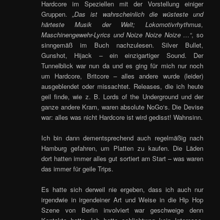
Hardcore im Speziellen mit der Vorstellung einiger
Gruppen.
„Das ist wahrscheinlich die wüsteste und
härteste Musik der Welt; Lokomotivrhythmus,
Maschinengewehr-Lyrics und Noize Noize Noize …“
, so
sinngemäß im Buch nachzulesen. Silver Bullet,
Gunshot, Hijack – ein einzigartiger Sound. Der
Tunnelblick war nun da und es ging für mich nur noch
um Hardcore, Britcore – alles andere wurde (leider)
ausgeblendet oder missachtet. Releases, die ich heute
geil finde, wie z. B. Lords of the Underground und der
ganze andere Kram, waren absolute NoGo‘s. Die Devise
war: alles was nicht Hardcore ist wird gedisst! Wahnsinn.
Ich bin dann dementsprechend auch regelmäßig nach
Hamburg gefahren, um Platten zu kaufen. Die Läden
dort hatten immer alles gut sortiert am Start – was waren
das immer für geile Trips.
Es hatte sich derweil nie ergeben, dass ich auch nur
irgendwie in irgendeiner Art und Weise in die Hip Hop
Szene von Berlin involviert war geschweige denn