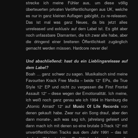
strecke ich meine Fühler aus, um diese völlig
überteuerten privaten Veröffentlichungen aus UK, welche
es nur in ganz kleinen Auflagen gab/gibt, zu re-releasen.
Das ist mal was ganz Neues, da bis jetzt alles
unreleased und exklusiv auf dem Label ist. Es gibt aber
noch unfassbare Diamanten, die ich zwar alle habe, aber
die dringend einer breiteren Öffentlichkeit zugänglich
gemacht werden müssen. Hardcore never die!
Und abschließend: hast du ein Lieblingsrelease auf
dem Label?
Boah … ganz schwer zu sagen. Musikalisch sind meine
Favouriten Krack Free Media – beide 12“ EPs, die True
Style 12“ EP und nicht zu vergessen die First Frontal
Assault 12“ – diese wegen der Emotionalität. Ich meine,
ich weiß noch ganz genau wie ich 1994 in Hamburg die
„Atomic Airraid“ 12“ auf
Music Of Life Records
von
denen gekauft habe. Zwar nur ein Song drauf, aber den
dann monate-, ach was sag ich, jahrelang gefeiert und
dann mach ich mit denen so eine brutale 3-Track 12“ mit
unveröffentlichten Tracks aus dem Jahr 1991 – das ist