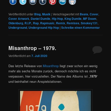
Veröffentlicht unter
Blog
,
Musik
|
Verschlagwortet mit
Beats
,
Cover
,
Cover Artwork
,
Daniel Dumile
,
Hip Hop
,
King Dumile
,
MF Doom
,
Oldenburg
,
R.I.P.
,
Rap
,
Rapmusic
,
Remix
,
Remixes
,
Smokey131
,
Underground
,
Underground Hip Hop
|
Schreibe einen Kommentar
Misanthrop – 1979.
Veröffentlicht am
7. Juli 2020
Das letzte Release von
Misanthrop
liegt zwar schon ein wenig
mehr als sechs Monate zurück, dennoch möchte ich es nicht
verpassen, hier vorzustellen. Der Name des Albums ist „
1979
“
und beinhaltet neun Anspielstationen.