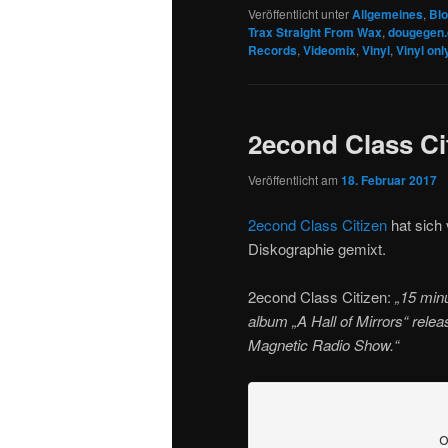
Veröffentlicht unter
Allgemeines
,
Bl
Trax Straight From Wax
,
dougegen.
Records
,
Videomix
,
Vinyl
,
Vinyl onl
2econd Class Cit
Veröffentlicht am
18. Februar 2017
2econd Class Citizen
hat sich 
Diskographie gemixt.
2econd Class Citizen:
„15 min
album „A Hall of Mirrors“ relea
Magnetic Radio Show.“