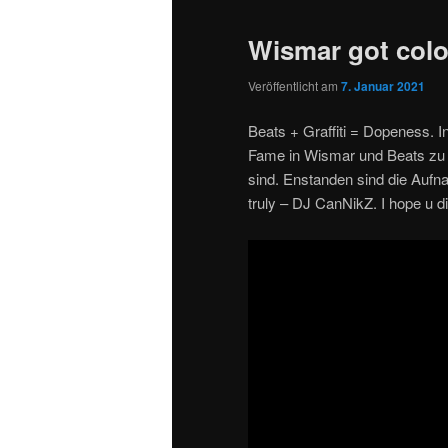
Wismar got colo
Veröffentlicht am
7. Januar 2021
Beats + Graffiti = Dopeness. I
Fame in Wismar und Beats zu 
sind. Enstanden sind die Auf
truly – DJ CanNikZ. I hope u dig