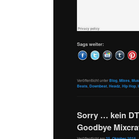
Sags weiter:
Veröffentlicht unter
Blog
,
Mixes
,
Mus
Beats
,
Downbeat
,
Headz
,
Hip Hop
,
Sorry … kein DT
Goodbye Mixcra
Veröffentlicht am
25. Oktober 2016