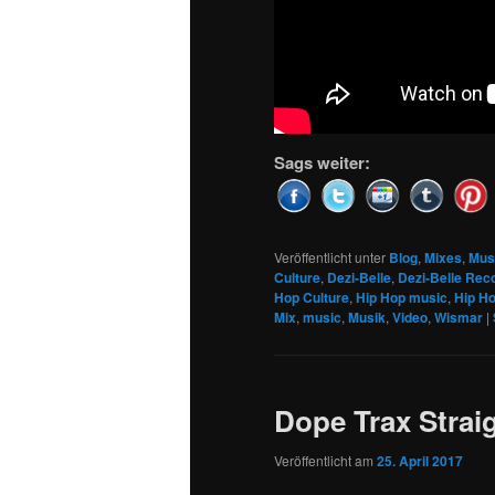
Sags weiter:
Veröffentlicht unter
Blog
,
Mixes
,
Mus
Culture
,
Dezi-Belle
,
Dezi-Belle Rec
Hop Culture
,
Hip Hop music
,
Hip H
Mix
,
music
,
Musik
,
Video
,
Wismar
|
Dope Trax Strai
Veröffentlicht am
25. April 2017