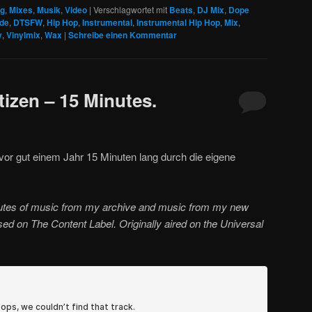
og
,
Mixes
,
Musik
,
Video
|
Verschlagwortet mit
Beats
,
DJ Mix
,
Dope
de
,
DTSFW
,
Hip Hop
,
Instrumental
,
Instrumental Hip Hop
,
Mix
,
y
,
Vinylmix
,
Wax
|
Schreibe einen Kommentar
izen – 15 Minutes.
vor gut einem Jahr 15 Minuten lang durch die eigene
utes of music from my archive and music from my new
sed on The Content Label. Originally aired on the Universal