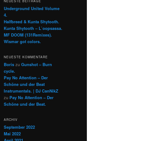
NEUESTE BEITRÄGE
Underground United Volume
4.
Halfbreed & Kunta Shytooth.
Kunta Shytooth – L​`​oopsassa.
MF DOOM (131Remixes).
Wismar got colors.
NEUESTE KOMMENTARE
Boris
zu
Gunshot – Burn
cycle.
Pay No Attention – Der
Schöne und der Beat
Instrumentals. | DJ CanNikZ
zu
Pay No Attention – Der
Schöne und der Beat.
ARCHIV
September 2022
Mai 2022
April 2021