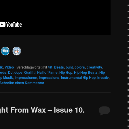
ik
,
Video
|
Verschlagwortet mit
4K
,
Beats
,
bunt
,
colors
,
creativity
,
ords
,
DJ
,
dope
,
Graffiti
,
Hall of Fame
,
Hip Hop
,
Hip Hop Beats
,
Hip
op Musik
,
Impressionen
,
impressions
,
Instrumental Hip Hop
,
kreativ
,
Schreibe einen Kommentar
ght From Wax – Issue 10.