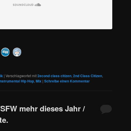
ik
|
Verschlagwortet mit
2econd class citizen
,
2nd Class Citizen
,
Instrumental Hip Hop
,
Mix
|
Schreibe einen Kommentar
SFW mehr dieses Jahr /
te.