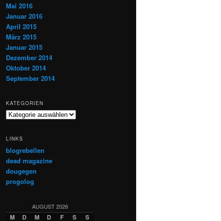
Mai 2016
Januar 2016
April 2015
März 2015
Januar 2015
Dezember 2014
Oktober 2014
September 2014
KATEGORIEN
Kategorien
LINKS
blogrebellen
dead magazine
dougegen
progolog
AUGUST 2026
M
D
M
D
F
S
S