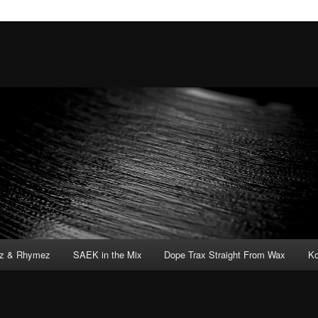
tz & Rhymez
SAEK in the Mix
Dope Trax Straight From Wax
Ko